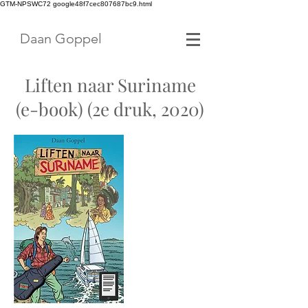
GTM-NPSWC72 google48f7cec807687bc9.html
Daan Goppel
Liften naar Suriname
(e-book)
(2e druk, 2020)