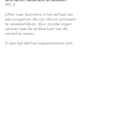
RTL 4
Liften naar Suriname is het verhaal van
een jongeman die zijn droom probeert
te verwezenlijken, door zonder eigen
vervoer naar de andere kant van de
wereld te reizen.
In een tijd dat het massatoerisme zich
tot in de verste uithoeken op aarde
heeft verspreid, vormt het een
aandoenlijke zoektocht naar een
historisch-authentieke reiservaring,
Daan heeft het verlangen om het
werkelijke avontuur te beleven.
Liften naar Suriname kan worden
gerekend tot de moderne klassiekers
in de reisliteratuur. Het is een reis naar
het verre, vol plezier en gevaar, met
bijzondere gebeurtenissen en
vreemde ontmoetingen.