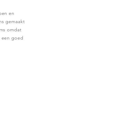
pen en
ms gemaakt
oms omdat
n een goed