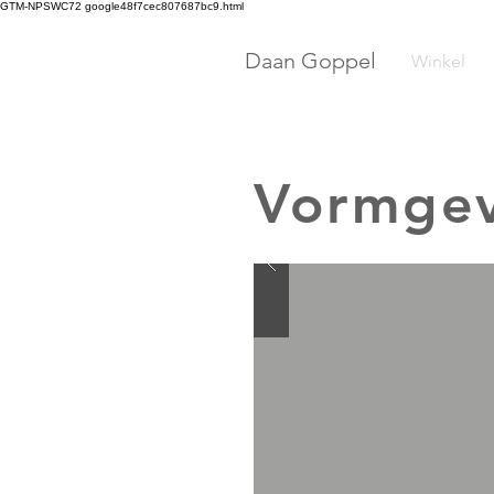
GTM-NPSWC72 google48f7cec807687bc9.html
Daan Goppel
Winkel
Vormgev