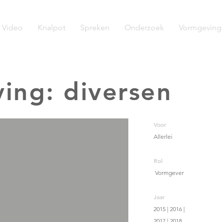
Video
Knalpot
Spreken
Onderzoek
Vormgeving
ing: diversen
Voor
Allerlei
Rol
Vormgever
Jaar
2015 | 2016 |
2017 | 2018