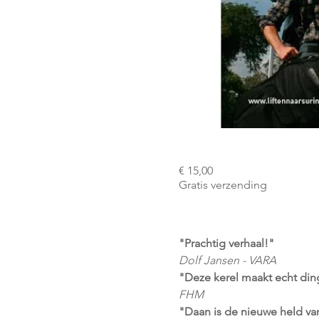
€ 15,00
Gratis verzending
"Prachtig verhaal!" 
Dolf Jansen - VARA
"Deze kerel maakt echt ding
FHM
"Daan is de nieuwe held van