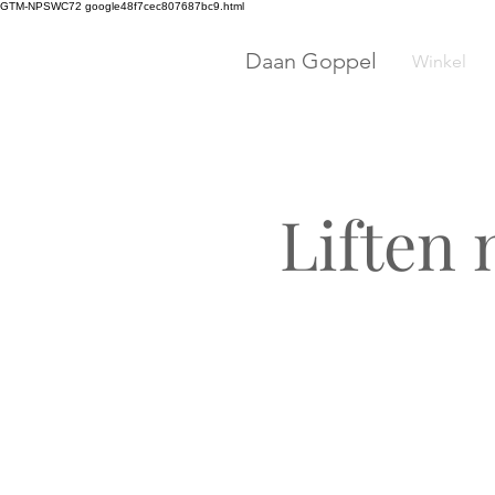
GTM-NPSWC72 google48f7cec807687bc9.html
Daan Goppel
Winkel
Liften 