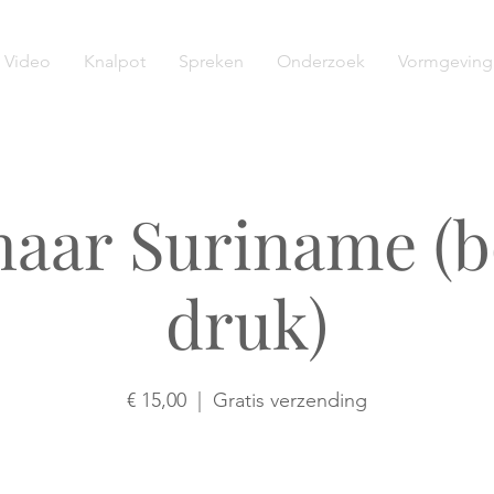
Video
Knalpot
Spreken
Onderzoek
Vormgeving
naar Suriname (b
druk)
€ 15,00
  |  
Gratis verzending
Antwoord